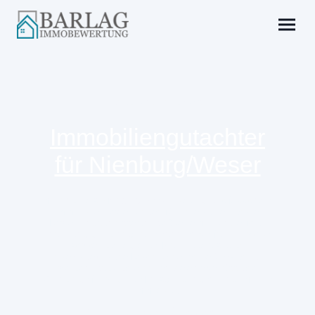
Stadt und Landkreis
Immobiliengutachter
für Nienburg/Weser
Im Landkreis
Nienburg/Weser
biete ich professionelle
Immobilienbewertungen für unterschiedlichste
Bewertungsanlässe an. Die Wertermittlung erfolgt
unabhängig und nach anerkannten Verfahren, wobei
sowohl die regionale Marktlage als auch
objektspezifische Besonderheiten berücksichtigt
werden. Dadurch erhalten Sie eine verlässliche
Grundlage für wichtige Entscheidungen rund um Ihre
Immobilie.
Nienburg/Weser (Kreisstadt)