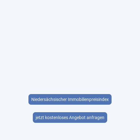
Rehburg-Loccum
Hoya
Samtgemeinde Grafschaft Hoya
Samtgemeinde Heemsen
Samtgemeinde Mittelweser
Samtgemeinde Steimbke
Samtgemeinde Uchte
Samtgemeinde Weser-Aue
Gemeinde Steyerberg
Niedersächsischer Immobilienpreisindex
jetzt kostenloses Angebot anfragen