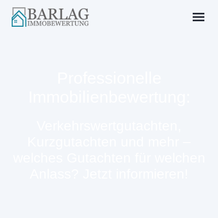
Professionelle
Immobilienbewertung:
Verkehrswertgutachten,
Kurzgutachten und mehr –
welches Gutachten für welchen
Anlass? Jetzt informieren!