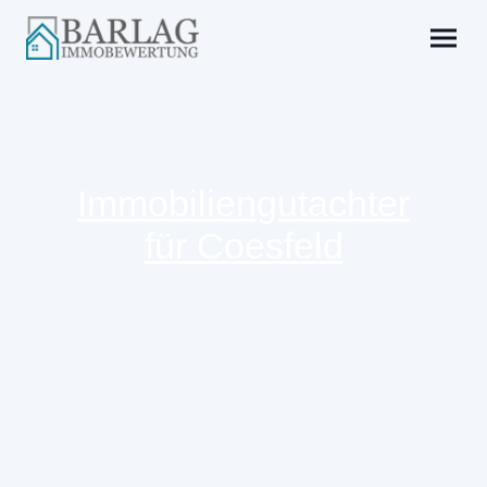
Stadt und Landkreis
Immobiliengutachter
für Coesfeld
Für Eigentümer im Kreis
Coesfeld
erstelle ich fundierte
Immobiliengutachten nach anerkannten
Bewertungsverfahren. Die Mischung aus ländlichen
Wohnlagen und wirtschaftlich attraktiven Gemeinden
macht eine individuelle Wertermittlung besonders
wichtig. Ich berücksichtige die regionalen
Marktbedingungen ebenso wie die Besonderheiten Ihrer
Immobilie.
Ascheberg