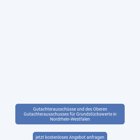
Billerbeck
Coesfeld
Dülmen
Havixbeck
Lüdinghausen
Nordkirchen
Nottuln
Olfen
Rosendahl
Senden
Gutachterausschüsse und des Oberen
Gutachterausschusses für Grundstückswerte in
Nordrhein-Westfalen
jetzt kostenloses Angebot anfragen